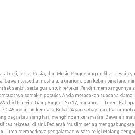
 Turki, India, Rusia, dan Mesir. Pengunjung melihat desain y
ai bawah tersedia mushala, akuarium, dan kebun binatang min
rahat santri, serta gua untuk refleksi. Pendiri membangunnya s
 membuatnya semakin populer. Anda merasakan suasana damai
H. Wachid Hasyim Gang Anggur No.17, Sananrejo, Turen, Kabup
30-45 menit berkendara. Buka 24 jam setiap hari. Parkir moto
tang pagi atau siang hari menghindari keramaian. Bawa air mi
ilitas rekreasi di sini. Peziarah Muslim sering menggabungkan
an Turen memperkaya pengalaman wisata religi Malang denga