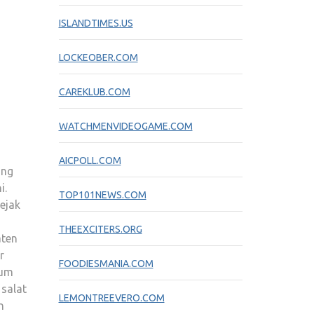
ISLANDTIMES.US
LOCKEOBER.COM
CAREKLUB.COM
WATCHMENVIDEOGAME.COM
AICPOLL.COM
ang
i.
TOP101NEWS.COM
ejak
THEEXCITERS.ORG
aten
r
FOODIESMANIA.COM
num
 salat
LEMONTREEVERO.COM
n