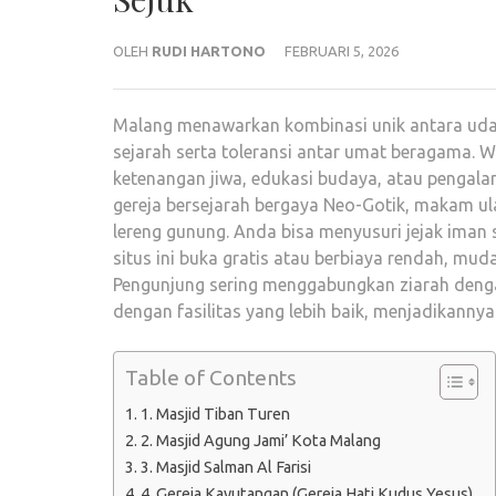
OLEH
RUDI HARTONO
FEBRUARI 5, 2026
Malang menawarkan kombinasi unik antara udara
sejarah serta toleransi antar umat beragama. 
ketenangan jiwa, edukasi budaya, atau pengalama
gereja bersejarah bergaya Neo-Gotik, makam ul
lereng gunung. Anda bisa menyusuri jejak im
situs ini buka gratis atau berbiaya rendah, mu
Pengunjung sering menggabungkan ziarah dengan
dengan fasilitas yang lebih baik, menjadikannya
Table of Contents
1. Masjid Tiban Turen
2. Masjid Agung Jami’ Kota Malang
3. Masjid Salman Al Farisi
4. Gereja Kayutangan (Gereja Hati Kudus Yesus)