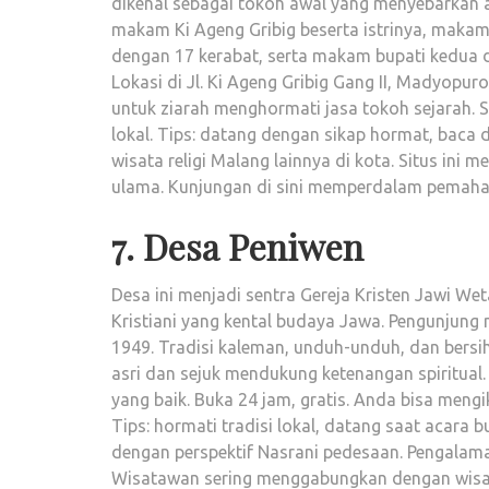
dikenal sebagai tokoh awal yang menyebarkan 
makam Ki Ageng Gribig beserta istrinya, maka
dengan 17 kerabat, serta makam bupati kedua d
Lokasi di Jl. Ki Ageng Gribig Gang II, Madyopu
untuk ziarah menghormati jasa tokoh sejarah.
lokal. Tips: datang dengan sikap hormat, bac
wisata religi Malang lainnya di kota. Situs ini 
ulama. Kunjungan di sini memperdalam pemaha
7. Desa Peniwen
Desa ini menjadi sentra Gereja Kristen Jawi We
Kristiani yang kental budaya Jawa. Pengunjun
1949. Tradisi kaleman, unduh-unduh, dan bers
asri dan sejuk mendukung ketenangan spiritual. 
yang baik. Buka 24 jam, gratis. Anda bisa meng
Tips: hormati tradisi lokal, datang saat acara 
dengan perspektif Nasrani pedesaan. Pengalama
Wisatawan sering menggabungkan dengan wisat