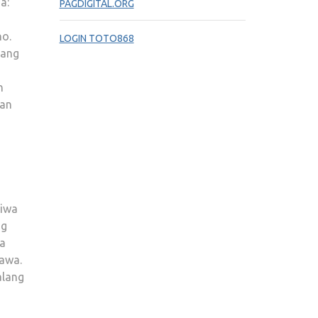
a:
PAGDIGITAL.ORG
no.
LOGIN TOTO868
tang
n
dan
tiwa
ng
sa
Jawa.
alang