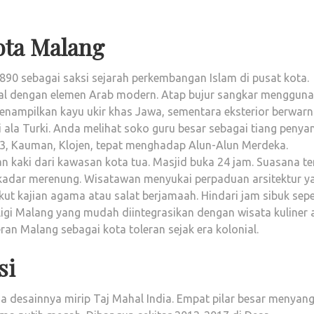
ota Malang
890 sebagai saksi sejarah perkembangan Islam di pusat kota.
al dengan elemen Arab modern. Atap bujur sangkar menggun
menampilkan kayu ukir khas Jawa, sementara eksterior berwar
 ala Turki. Anda melihat soko guru besar sebagai tiang peny
o.3, Kauman, Klojen, tepat menghadap Alun-Alun Merdeka.
 kaki dari kawasan kota tua. Masjid buka 24 jam. Suasana t
kadar merenung. Wisatawan menyukai perpaduan arsitektur y
ut kajian agama atau salat berjamaah. Hindari jam sibuk sepe
eligi Malang yang mudah diintegrasikan dengan wisata kuliner 
an Malang sebagai kota toleran sejak era kolonial.
si
na desainnya mirip Taj Mahal India. Empat pilar besar menyan