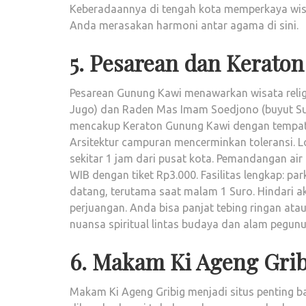
Keberadaannya di tengah kota memperkaya wisata
Anda merasakan harmoni antar agama di sini.
5. Pesarean dan Kerato
Pesarean Gunung Kawi menawarkan wisata religi
Jugo) dan Raden Mas Imam Soedjono (buyut Sul
mencakup Keraton Gunung Kawi dengan tempat i
Arsitektur campuran mencerminkan toleransi. 
sekitar 1 jam dari pusat kota. Pemandangan air
WIB dengan tiket Rp3.000. Fasilitas lengkap: par
datang, terutama saat malam 1 Suro. Hindari akt
perjuangan. Anda bisa panjat tebing ringan atau
nuansa spiritual lintas budaya dan alam pegun
6. Makam Ki Ageng Gri
Makam Ki Ageng Gribig menjadi situs penting ba