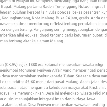
agama di wilayah ini. Kompleks mencakup tiga bangunan utam
m Bupati Malang pertama Raden Tumenggung Notodiningrat I
engan puluhan kerabat lain. Ada pondasi bekas pesantren ku
ro, Kedungkandang, Kota Malang. Buka 24 jam, gratis. Anda da
 Suasana khidmat mendorong refleksi tentang peradaban Islam
a doa dengan tenang. Pengunjung sering menggabungkan denga
memberikan nilai edukasi tinggi tentang garis keturunan bupati 
man tentang akar keislaman Malang.
tan (GKJW) sejak 1880 era kolonial menawarkan wisata religi
g menjumpai Monumen Peniwen Affair yang memperingati peris
ih desa mencerminkan syukur kepada Tuhan. Suasana desa ya
Lokasi sekitar 45-60 menit dari pusat Malang. Akses jalan de
ikuti ibadah atau mengamati kehidupan masyarakat Kristiani 
budaya jika memungkinkan. Desa ini melengkapi wisata religi M
n di sini menunjukkan integrasi iman dan budaya Jawa.
a alam sekitar. Desa Peniwen memberikan wawasan tentang