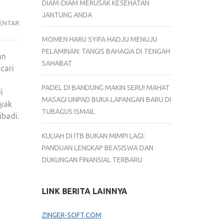
DIAM-DIAM MERUSAK KESEHATAN
JANTUNG ANDA
WISATA
ENTAR
RELIGI
MOMEN HARU SYIFA HADJU MENUJU
MALANG:
PELAMINAN: TANGIS BAHAGIA DI TENGAH
an
8
SAHABAT
cari
DESTINASI
SPIRITUAL
PADEL DI BANDUNG MAKIN SERU! MAHAT
i
TERBAIK
MASAGI UNPAD BUKA LAPANGAN BARU DI
nyak
DI
TUBAGUS ISMAIL
ibadi.
KOTA
SEJUK
KULIAH DI ITB BUKAN MIMPI LAGI:
PANDUAN LENGKAP BEASISWA DAN
DUKUNGAN FINANSIAL TERBARU
LINK BERITA LAINNYA
ZINGER-SOFT.COM