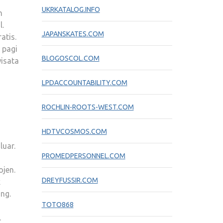
UKRKATALOG.INFO
n
l.
JAPANSKATES.COM
atis.
 pagi
BLOGOSCOL.COM
isata
LPDACCOUNTABILITY.COM
ROCHLIN-ROOTS-WEST.COM
HDTVCOSMOS.COM
uar.
PROMEDPERSONNEL.COM
ojen.
DREYFUSSIR.COM
k
ng.
TOTO868
.