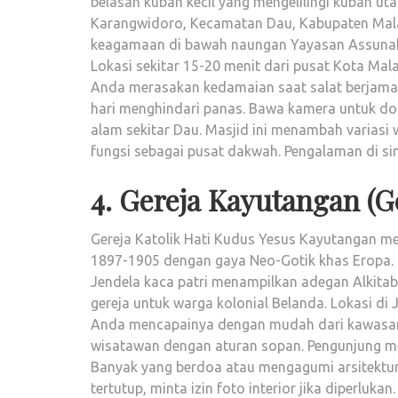
belasan kubah kecil yang mengelilingi kubah u
Karangwidoro, Kecamatan Dau, Kabupaten Malan
keagamaan di bawah naungan Yayasan Assunah. 
Lokasi sekitar 15-20 menit dari pusat Kota Mala
Anda merasakan kedamaian saat salat berjama
hari menghindari panas. Bawa kamera untuk do
alam sekitar Dau. Masjid ini menambah variasi 
fungsi sebagai pusat dakwah. Pengalaman di si
4. Gereja Kayutangan (G
Gereja Katolik Hati Kudus Yesus Kayutangan men
1897-1905 dengan gaya Neo-Gotik khas Eropa. 
Jendela kaca patri menampilkan adegan Alkitab
gereja untuk warga kolonial Belanda. Lokasi di
Anda mencapainya dengan mudah dari kawasan 
wisatawan dengan aturan sopan. Pengunjung men
Banyak yang berdoa atau mengagumi arsitektur. 
tertutup, minta izin foto interior jika diperluka