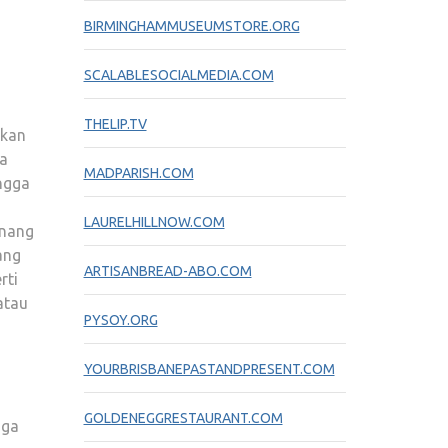
BIRMINGHAMMUSEUMSTORE.ORG
SCALABLESOCIALMEDIA.COM
THELIP.TV
akan
na
MADPARISH.COM
angga
LAURELHILLNOW.COM
enang
ang
ARTISANBREAD-ABO.COM
rti
atau
PYSOY.ORG
YOURBRISBANEPASTANDPRESENT.COM
GOLDENEGGRESTAURANT.COM
gga