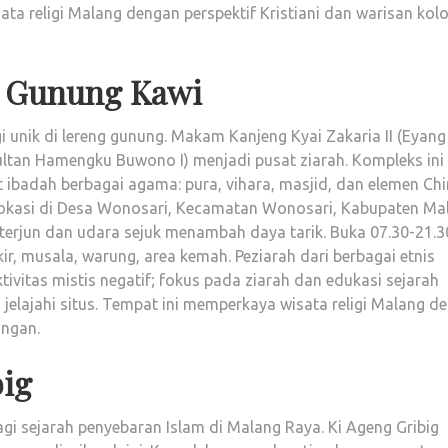
 religi Malang dengan perspektif Kristiani dan warisan kolo
n Gunung Kawi
 unik di lereng gunung. Makam Kanjeng Kyai Zakaria II (Eyang
tan Hamengku Buwono I) menjadi pusat ziarah. Kompleks ini
badah berbagai agama: pura, vihara, masjid, dan elemen Chi
Lokasi di Desa Wonosari, Kecamatan Wonosari, Kabupaten Ma
 terjun dan udara sejuk menambah daya tarik. Buka 07.30-21.3
kir, musala, warung, area kemah. Peziarah dari berbagai etnis
ivitas mistis negatif; fokus pada ziarah dan edukasi sejarah
 jelajahi situs. Tempat ini memperkaya wisata religi Malang d
ungan.
big
gi sejarah penyebaran Islam di Malang Raya. Ki Ageng Gribig