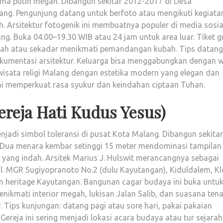
tama putih megah. Dibangun sekitar 2012-2017 di Desa
g. Pengunjung datang untuk berfoto atau mengikuti kegiata
Arsitektur fotogenik ini membuatnya populer di media sosia
ng. Buka 04.00–19.30 WIB atau 24 jam untuk area luar. Tiket gr
ah atau sekadar menikmati pemandangan kubah. Tips datang
kumentasi arsitektur. Keluarga bisa menggabungkan dengan w
wisata religi Malang dengan estetika modern yang elegan dan
ni memperkuat rasa syukur dan keindahan ciptaan Tuhan.
ereja Hati Kudus Yesus)
jadi simbol toleransi di pusat Kota Malang. Dibangun sekitar
Dua menara kembar setinggi 15 meter mendominasi tampilan l
 yang indah. Arsitek Marius J. Hulswit merancangnya sebagai
 Jl. MGR Sugiyopranoto No.2 (dulu Kayutangan), Kiduldalem, Kl
heritage Kayutangan. Bangunan cagar budaya ini buka untu
ikmati interior megah, lukisan Jalan Salib, dan suasana tena
Tips kunjungan: datang pagi atau sore hari, pakai pakaian
n. Gereja ini sering menjadi lokasi acara budaya atau tur sejarah