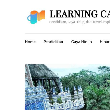
Lompat
ke
LEARNING C
konten
(Tekan
Pendidikan, Gaya Hidup, dan Travel Inspir
Enter)
Home
Pendidikan
Gaya Hidup
Hibur