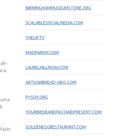
BIRMINGHAMMUSEUMSTORE.ORG
SCALABLESOCIALMEDIA.COM
THELIP.TV
MADPARISH.COM
nak-
LAURELHILLNOW.COM
ra:
ARTISANBREAD-ABO.COM
PYSOY.ORG
 cuma
ah
YOURBRISBANEPASTANDPRESENT.COM
GOLDENEGGRESTAURANT.COM
lajar