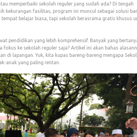
au memperbaiki sekolah reguler yang sudah ada? Di tengah
 kekurangan fasilitas, program ini muncul sebagai solusi ba
tempat belajar biasa, tapi sekolah berasrama gratis khusus u
wat pendidikan yang lebih komprehensif. Banyak yang bertany
a fokus ke sekolah reguler saja? Artikel ini akan bahas alasan
an di lapangan. Yuk, kita kupas bareng-bareng mengapa Seko
ak-anak yang paling rentan.