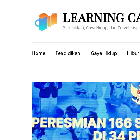
Lompat
ke
LEARNING C
konten
(Tekan
Pendidikan, Gaya Hidup, dan Travel Inspir
Enter)
Home
Pendidikan
Gaya Hidup
Hibur