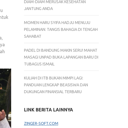
DIAM-DIAM MERUSAK KESEHATAN
BUKAN
JANTUNG ANDA
ru
SEKOLAH
ntuk
REGULER?
MOMEN HARU SYIFA HADJU MENUJU
PELAMINAN: TANGIS BAHAGIA DI TENGAH
SAHABAT
a,
nya
PADEL DI BANDUNG MAKIN SERU! MAHAT
lah
MASAGI UNPAD BUKA LAPANGAN BARU DI
TUBAGUS ISMAIL
KULIAH DI ITB BUKAN MIMPI LAGI:
PANDUAN LENGKAP BEASISWA DAN
DUKUNGAN FINANSIAL TERBARU
LINK BERITA LAINNYA
ZINGER-SOFT.COM