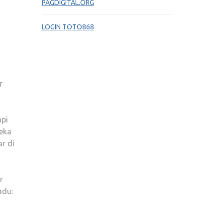
PAGDIGITAL.ORG
LOGIN TOTO868
r
api
reka
r di
r
adu: