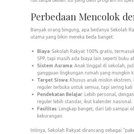
full tanpa beban. Itu yang bikin program ini spesi
Perbedaan Mencolok de
Banyak orang bingung, apa bedanya Sekolah Rak
utama yang bikin mereka beda banget:
Biaya
: Sekolah Rakyat 100% gratis, termasuk
SPP, tapi masih ada biaya lain seperti buku at
Sistem Asrama
: Anak tinggal di sekolah, p
gangguan lingkungan rumah yang mungkin k
Target Siswa
: Khusus anak miskin ekstrem,
reguler terbuka untuk semua, tapi sering kali
Pendekatan Belajar
: Lebih personal, denga
reguler lebih standar, ikut kalender nasional.
Fasilitas
: Lengkap banget, dari lab sampai o
kekurangan.
Intinya, Sekolah Rakyat dirancang sebagai “pak