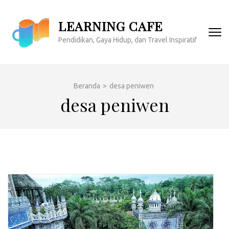
Lompat
ke
LEARNING CAFE
konten
Pendidikan, Gaya Hidup, dan Travel Inspiratif
(Tekan
Enter)
Beranda
>
desa peniwen
desa peniwen