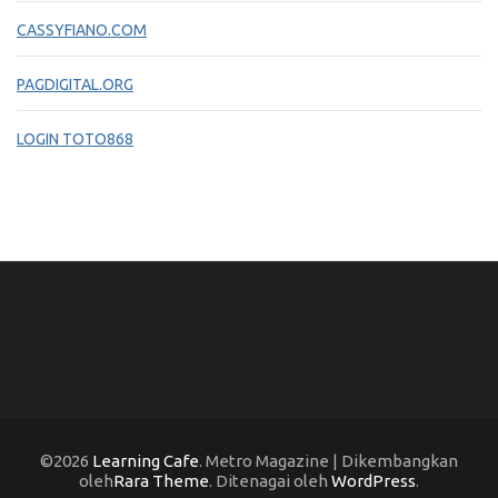
CASSYFIANO.COM
PAGDIGITAL.ORG
LOGIN TOTO868
©2026
Learning Cafe
. Metro Magazine | Dikembangkan
oleh
Rara Theme
. Ditenagai oleh
WordPress
.