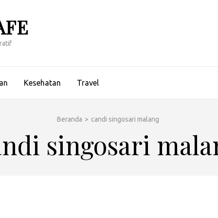
AFE
atif
an
Kesehatan
Travel
Beranda
>
candi singosari malang
andi singosari mala