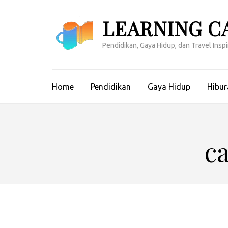
Lompat
ke
LEARNING C
konten
(Tekan
Pendidikan, Gaya Hidup, dan Travel Inspir
Enter)
Home
Pendidikan
Gaya Hidup
Hibur
c