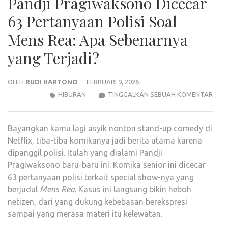
Pandji Pragiwaksono Dicecar
63 Pertanyaan Polisi Soal
Mens Rea: Apa Sebenarnya
yang Terjadi?
OLEH
RUDI HARTONO
FEBRUARI 9, 2026
PAND
HIBURAN
TINGGALKAN SEBUAH KOMENTAR
PRA
DICE
Bayangkan kamu lagi asyik nonton stand-up comedy di
63
Netflix, tiba-tiba komikanya jadi berita utama karena
PER
dipanggil polisi. Itulah yang dialami Pandji
POLI
Pragiwaksono baru-baru ini. Komika senior ini dicecar
SOA
63 pertanyaan polisi terkait special show-nya yang
MEN
berjudul
Mens Rea
. Kasus ini langsung bikin heboh
REA:
netizen, dari yang dukung kebebasan berekspresi
APA
sampai yang merasa materi itu kelewatan.
SEB
YAN