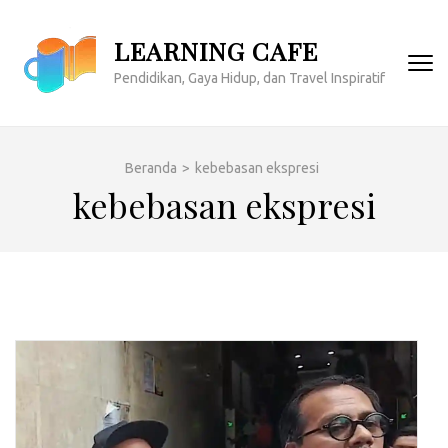
Lompat
ke
LEARNING CAFE
konten
Pendidikan, Gaya Hidup, dan Travel Inspiratif
(Tekan
Enter)
Beranda
>
kebebasan ekspresi
kebebasan ekspresi