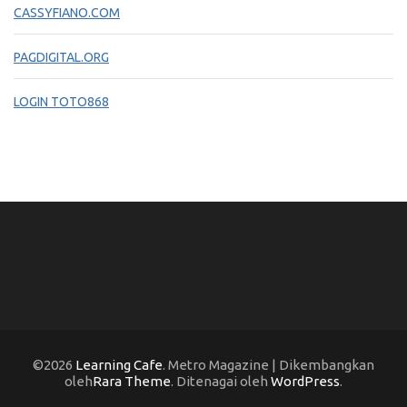
CASSYFIANO.COM
PAGDIGITAL.ORG
LOGIN TOTO868
©2026
Learning Cafe
. Metro Magazine | Dikembangkan
oleh
Rara Theme
. Ditenagai oleh
WordPress
.