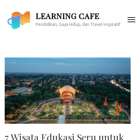
Lompat
ke
LEARNING CAFE
konten
Pendidikan, Gaya Hidup, dan Travel Inspiratif
(Tekan
Enter)
7 Wisata Edukasi Seru untuk