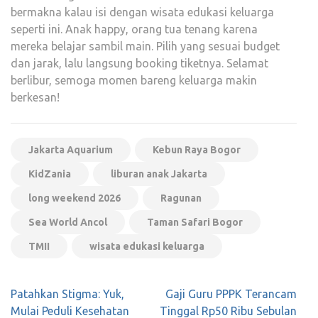
bermakna kalau isi dengan wisata edukasi keluarga
seperti ini. Anak happy, orang tua tenang karena
mereka belajar sambil main. Pilih yang sesuai budget
dan jarak, lalu langsung booking tiketnya. Selamat
berlibur, semoga momen bareng keluarga makin
berkesan!
Jakarta Aquarium
Kebun Raya Bogor
KidZania
liburan anak Jakarta
long weekend 2026
Ragunan
Sea World Ancol
Taman Safari Bogor
TMII
wisata edukasi keluarga
Navigasi
Patahkan Stigma: Yuk,
Gaji Guru PPPK Terancam
pos
Mulai Peduli Kesehatan
Tinggal Rp50 Ribu Sebulan