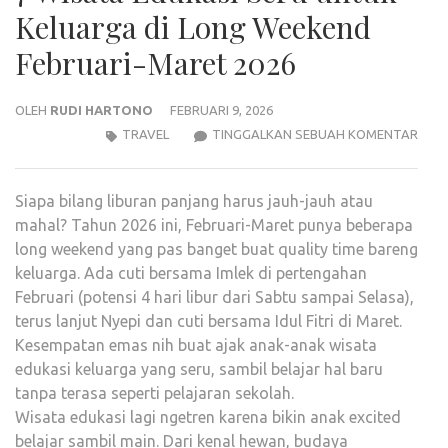
Keluarga di Long Weekend
Februari-Maret 2026
OLEH
RUDI HARTONO
FEBRUARI 9, 2026
7
TRAVEL
TINGGALKAN SEBUAH KOMENTAR
WIS
EDUK
Siapa bilang liburan panjang harus jauh-jauh atau
SER
mahal? Tahun 2026 ini, Februari-Maret punya beberapa
UNT
long weekend yang pas banget buat quality time bareng
KEL
keluarga. Ada cuti bersama Imlek di pertengahan
DI
Februari (potensi 4 hari libur dari Sabtu sampai Selasa),
LON
terus lanjut Nyepi dan cuti bersama Idul Fitri di Maret.
WEE
Kesempatan emas nih buat ajak anak-anak wisata
FEBR
edukasi keluarga yang seru, sambil belajar hal baru
MAR
tanpa terasa seperti pelajaran sekolah.
2026
Wisata edukasi lagi ngetren karena bikin anak excited
belajar sambil main. Dari kenal hewan, budaya