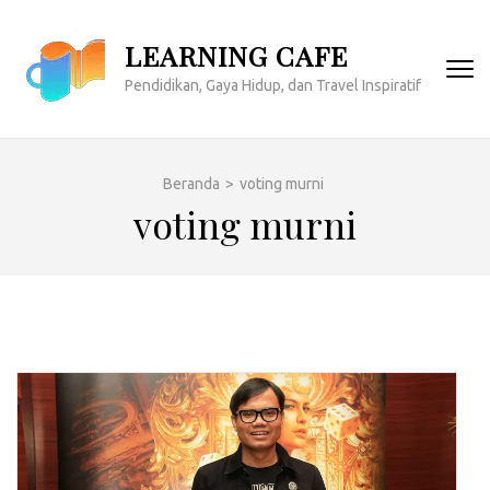
Lompat
ke
LEARNING CAFE
konten
Pendidikan, Gaya Hidup, dan Travel Inspiratif
(Tekan
Enter)
Beranda
>
voting murni
voting murni