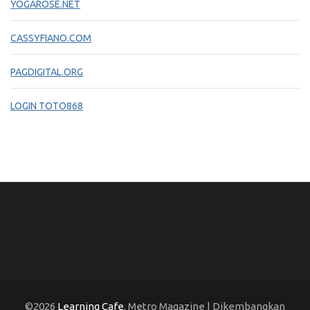
YOGAROSE.NET
CASSYFIANO.COM
PAGDIGITAL.ORG
LOGIN TOTO868
©2026
Learning Cafe
. Metro Magazine | Dikembangkan