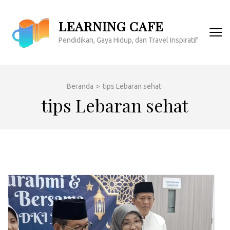
Lompat
ke
LEARNING CAFE
konten
Pendidikan, Gaya Hidup, dan Travel Inspiratif
(Tekan
Enter)
Beranda
>
tips Lebaran sehat
tips Lebaran sehat