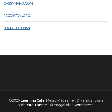
CASSYFIANO.COM
PAGDIGITAL.ORG
LOGIN TOTO868
©2026
Learning Cafe
. Metro Magazine | Dikembangkan
oleh
Rara Theme
. Ditenagai oleh
WordPress
.