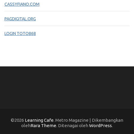
CASSYFIANO.COM
PAGDIGITAL.ORG
LOGIN TOTO868
©2026
Learning Cafe
. Metro Magazine | Dikembangkan
oleh
Rara Theme
. Ditenagai oleh
WordPress
.