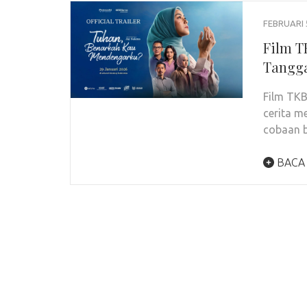
FEBRUARI 
Film T
Tangg
Film TK
cerita 
cobaan b
BACA