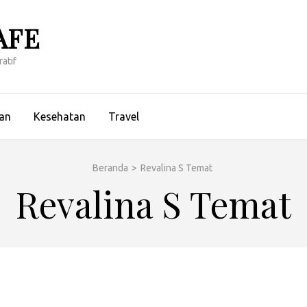
AFE
atif
an
Kesehatan
Travel
Beranda
>
Revalina S Temat
Revalina S Temat