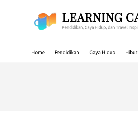
Lompat
ke
LEARNING C
konten
(Tekan
Pendidikan, Gaya Hidup, dan Travel Inspir
Enter)
Home
Pendidikan
Gaya Hidup
Hibur