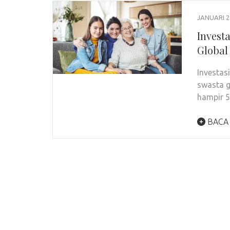
JANUARI 2
Invest
Global
Investas
swasta g
hampir 
BACA