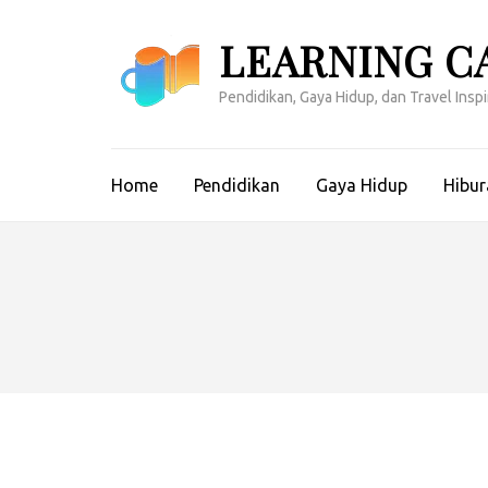
Lompat
ke
LEARNING C
konten
(Tekan
Pendidikan, Gaya Hidup, dan Travel Inspir
Enter)
Home
Pendidikan
Gaya Hidup
Hibur