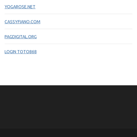
YOGAROSE.NET
CASSYFIANO.COM
PAGDIGITAL.ORG
LOGIN TOTO868