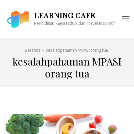
Lompat
ke
LEARNING CAFE
konten
Pendidikan, Gaya Hidup, dan Travel Inspiratif
(Tekan
Enter)
Beranda
>
kesalahpahaman MPASI orang tua
kesalahpahaman MPASI
orang tua