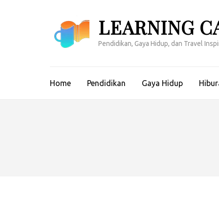
Lompat
ke
LEARNING C
konten
(Tekan
Pendidikan, Gaya Hidup, dan Travel Inspir
Enter)
Home
Pendidikan
Gaya Hidup
Hibur