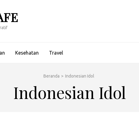
AFE
atif
an
Kesehatan
Travel
Beranda
>
Indonesian Idol
Indonesian Idol