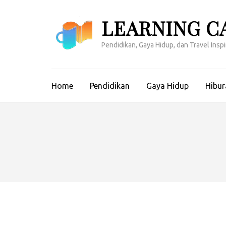
Lompat
ke
LEARNING C
konten
(Tekan
Pendidikan, Gaya Hidup, dan Travel Inspir
Enter)
Home
Pendidikan
Gaya Hidup
Hibur