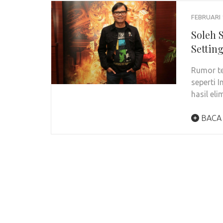
FEBRUARI 
Soleh 
Settin
Rumor te
seperti 
hasil el
BACA