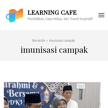
Lompat
ke
LEARNING CAFE
konten
Pendidikan, Gaya Hidup, dan Travel Inspiratif
(Tekan
Enter)
Beranda
>
imunisasi campak
imunisasi campak