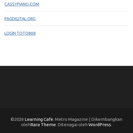
CASSYFIANO.COM
PAGDIGITAL.ORG
LOGIN TOTO868
©2026
Learning Cafe
. Metro Magazine | Dikembangkan
oleh
Rara Theme
. Ditenagai oleh
WordPress
.