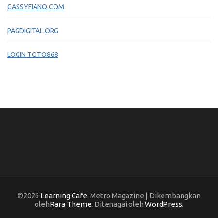
CASSYFIANO.COM
PAGDIGITAL.ORG
LOGIN TOTO868
©2026
Learning Cafe
. Metro Magazine | Dikembangkan
oleh
Rara Theme
. Ditenagai oleh
WordPress
.