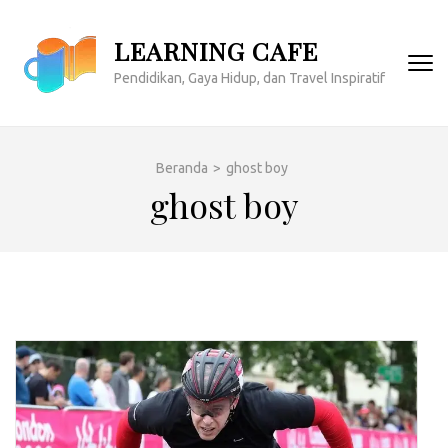
Lompat
ke
LEARNING CAFE
konten
Pendidikan, Gaya Hidup, dan Travel Inspiratif
(Tekan
Enter)
Beranda
>
ghost boy
ghost boy