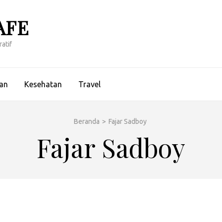
AFE
atif
an
Kesehatan
Travel
Beranda
>
Fajar Sadboy
Fajar Sadboy