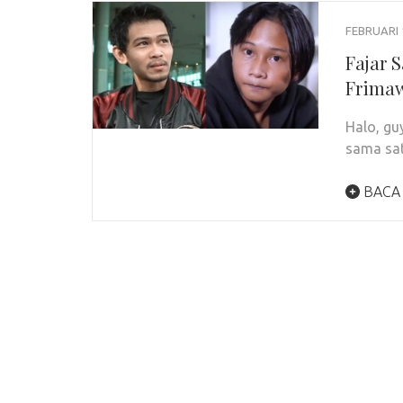
FEBRUARI 
Fajar 
Frimaw
Halo, gu
sama sat
BACA