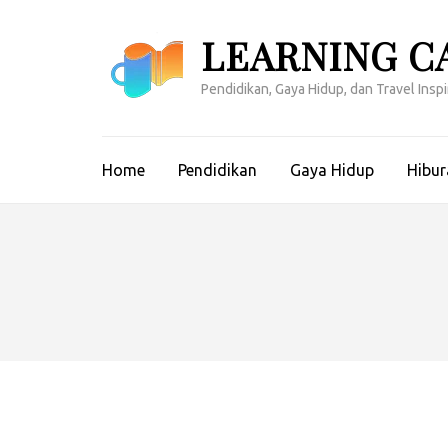
Lompat
ke
LEARNING C
konten
(Tekan
Pendidikan, Gaya Hidup, dan Travel Inspir
Enter)
Home
Pendidikan
Gaya Hidup
Hibur