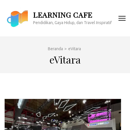
Lompat
ke
LEARNING CAFE
konten
Pendidikan, Gaya Hidup, dan Travel Inspiratif
(Tekan
Enter)
Beranda
>
eVitara
eVitara