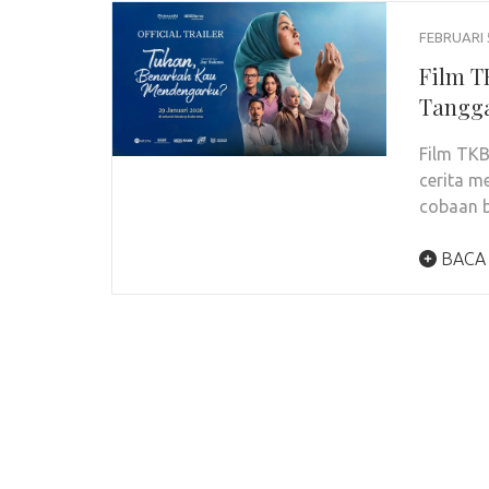
FEBRUARI 
Film T
Tangg
Film TK
cerita 
cobaan b
BACA