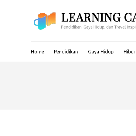
Lompat
ke
LEARNING C
konten
(Tekan
Pendidikan, Gaya Hidup, dan Travel Inspir
Enter)
Home
Pendidikan
Gaya Hidup
Hibur