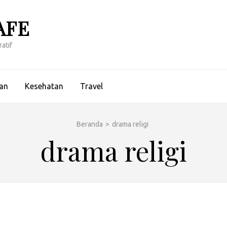
AFE
atif
an
Kesehatan
Travel
Beranda
>
drama religi
drama religi