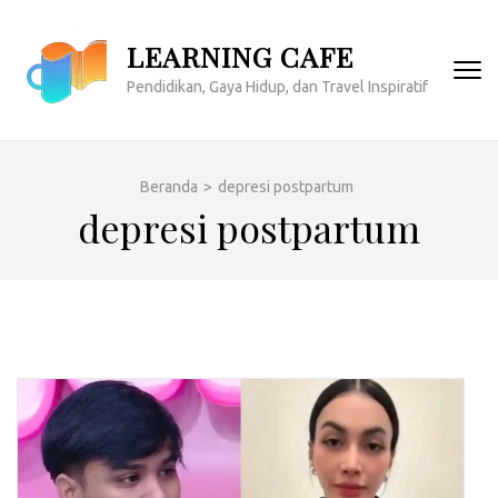
Lompat
ke
LEARNING CAFE
konten
Pendidikan, Gaya Hidup, dan Travel Inspiratif
(Tekan
Enter)
Beranda
>
depresi postpartum
depresi postpartum