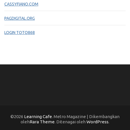
CASSYFIANO.COM
PAGDIGITAL.ORG
LOGIN TOTO868
©2026
Learning Cafe
. Metro Magazine | Dikembangkan
oleh
Rara Theme
. Ditenagai oleh
WordPress
.