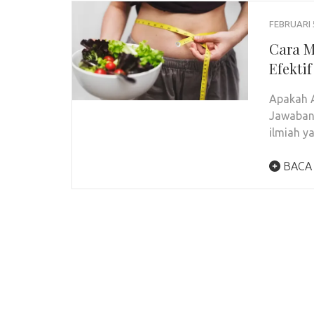
FEBRUARI 
Cara M
Efekti
Apakah A
Jawabann
ilmiah y
BACA