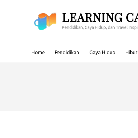
Lompat
ke
LEARNING C
konten
(Tekan
Pendidikan, Gaya Hidup, dan Travel Inspir
Enter)
Home
Pendidikan
Gaya Hidup
Hibur