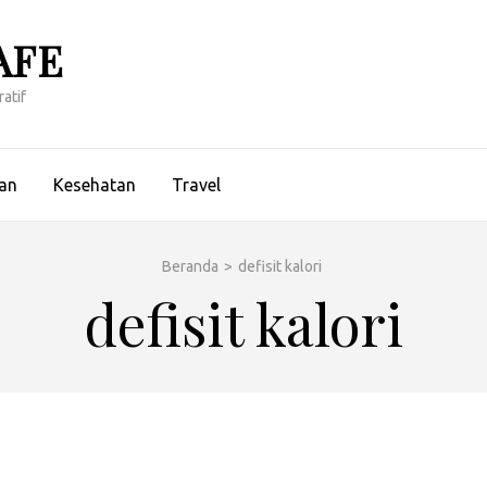
AFE
atif
an
Kesehatan
Travel
Beranda
>
defisit kalori
defisit kalori