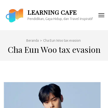
Lompat
ke
LEARNING CAFE
konten
Pendidikan, Gaya Hidup, dan Travel Inspiratif
(Tekan
Enter)
Beranda
>
Cha Eun Woo tax evasion
Cha Eun Woo tax evasion