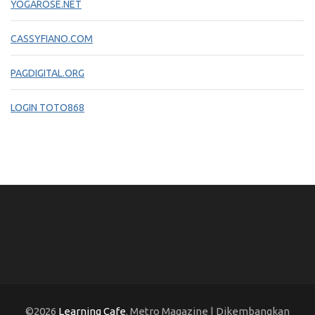
YOGAROSE.NET
CASSYFIANO.COM
PAGDIGITAL.ORG
LOGIN TOTO868
©2026
Learning Cafe
. Metro Magazine | Dikembangkan