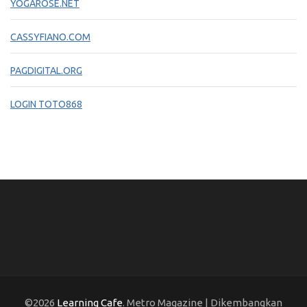
YOGAROSE.NET
CASSYFIANO.COM
PAGDIGITAL.ORG
LOGIN TOTO868
©2026
Learning Cafe
. Metro Magazine | Dikembangkan